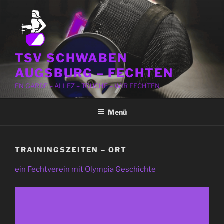
Zum
Inhalt
springen
TSV SCHWABEN
AUGSBURG – FECHTEN
EN GARDE – ALLEZ – TOUCHE – WIR FECHTEN
Menü
TRAININGSZEITEN – ORT
ein Fechtverein mit Olympia Geschichte