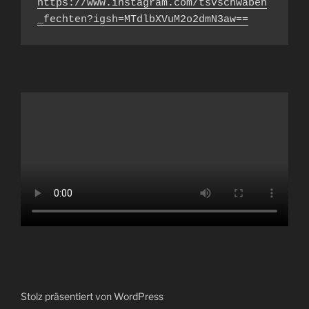
https://www.instagram.com/tsvschwaben
_fechten?igsh=MTdlbXVuM2o2dmN3aw==
Stolz präsentiert von WordPress